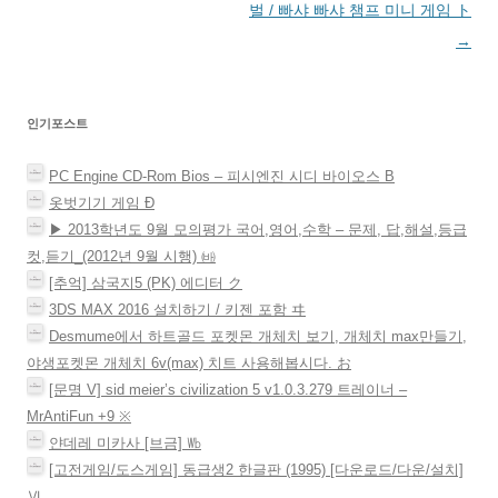
에
게
벌 / 빠샤 빠샤 챔프 미니 게임 ト
서
열
림
이
→
)
션
인기포스트
PC Engine CD-Rom Bios – 피시엔진 시디 바이오스 Β
옷벗기기 게임 Ð
▶ 2013학년도 9월 모의평가 국어,영어,수학 – 문제, 답,해설,등급
컷,듣기_(2012년 9월 시행) ㈓
[추억] 삼국지5 (PK) 에디터 ク
3DS MAX 2016 설치하기 / 키젠 포함 ヰ
Desmume에서 하트골드 포켓몬 개체치 보기, 개체치 max만들기,
야생포켓몬 개체치 6v(max) 치트 사용해봅시다. お
[문명 V] sid meier’s civilization 5 v1.0.3.279 트레이너 –
MrAntiFun +9 ※
얀데레 미카사 [브금] ㏝
[고전게임/도스게임] 동급생2 한글판 (1995) [다운로드/다운/설치]
Ⅵ