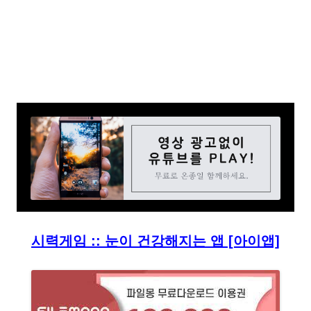
시력게임 :: 눈이 건강해지는 앱 [아이앱]