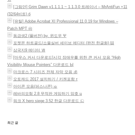
[그림던] Grim Dawn v1.1.1.1 ~ 1.1.3.0 트레이너 – MrAntiFun +11
(32/64비트) б
[유틸] Adobe Acrobat XI Professional 11.0.19 for Windows –
Patch MPT ㉳
동급생2 (풀버전) by. 윈도우 Ψ
포켓몬 하트골드/소울실버 세이브 에디터 (완전 한글화) Щ
삼국지9 에디터 Ⅶ
[마우스 커서 다운로드]시각 장애우를 위한 큰 커서 모음 “High
Visibility Mouse Pointers” 다운로드 Ы
마크로스 7 시리즈 전체 자막 모음 ㏈
오토캐드 2017 설치하기 / 키젠포함 τ
아이콘 모음(퍼스나콘) ゅ
레바의모험 2.8 무적판 게임하기 암호 ц
워크 X hero siege 3.52 한글 다운로드 ㉡
최근 글