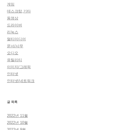
게임
데스크탑,기타
동영상
드라이버
리눅스
멀티미디어
문서/사무
오디오
유틸리티
이미지/그래픽
인터넷
인터넷/네트워크
글 목록
2022년 11월
2022년 10월
2022년 9월