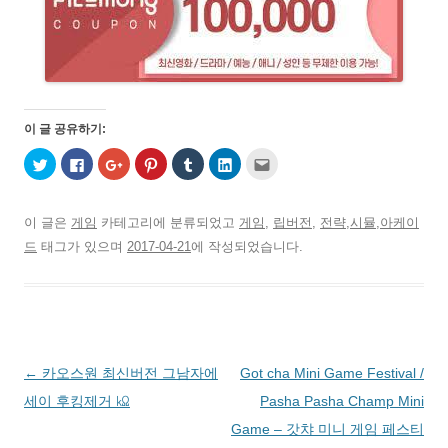
이 글 공유하기:
트
페
구
P
T
L
친
위
이
글
i
u
i
구
터
스
+
n
m
n
에
로
북
1
t
b
k
게
공
에
에
e
l
e
전
유
공
서
r
r
d
자
이 글은
게임
카테고리에 분류되었고
게임
,
립버전
,
전략,시뮬,아케이
하
유
공
e
로
I
우
기
하
유
s
공
n
편
드
태그가 있으며
2017-04-21
에 작성되었습니다.
(
려
하
t
유
으
으
새
면
려
에
하
로
로
창
클
면
서
기
공
보
에
릭
클
공
(
유
내
서
하
릭
유
새
하
기
열
세
하
하
창
기
(
림
요
세
려
에
(
새
)
.
요
면
서
새
창
(
(
클
열
창
에
새
새
릭
림
에
서
글
←
카오스원 최신버전 그남자에
Got cha Mini Game Festival /
창
창
하
)
서
열
에
에
세
열
림
서
서
요
림
)
네
세이 후킹제거 ㏀
Pasha Pasha Champ Mini
열
열
(
)
림
림
새
비
Game – 갓챠 미니 게임 페스티
)
)
창