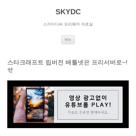
SKYDC
스카이디씨 프리웨어 자료실
컨
메뉴
텐
츠
로
건
너
스타크래프트 립버전 배틀넷은 프리서버로~!
뛰
기
せ