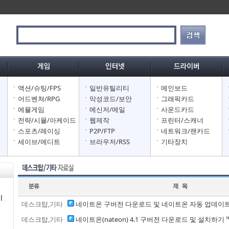
액션/슈팅/FPS
일반유틸리티
메인보드
어
어드벤쳐/RPG
악성코드/보안
그래픽카드
어
에뮬게임
메신저/메일
사운드카드
어
전략/시뮬/아케이드
웹제작
프린터/스캐너
스포츠/레이싱
P2P/FTP
네트워크/랜카드
세이브/에디트
브라우저/RSS
기타장치
이
데스크탑,기타
네이트온 구버전 다운로드 및 네이트온 자동 업데이트
데스크탑,기타
네이트온(nateon) 4.1 구버전 다운로드 및 설치하기 