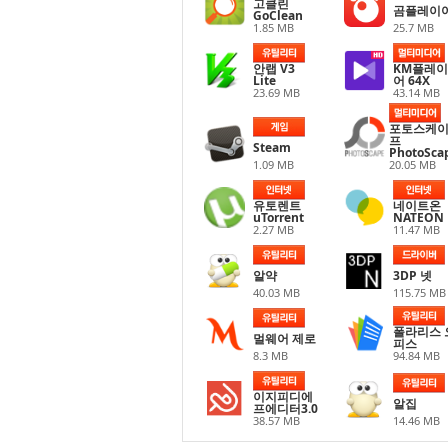
고클린
곰플레이
GoClean
1.85 MB
25.7 MB
안랩 V3
KM플레이
Lite
어 64X
23.69 MB
43.14 MB
포토스케
프
Steam
PhotoSca
1.09 MB
20.05 MB
유토렌트
네이트온
uTorrent
NATEON
2.27 MB
11.47 MB
알약
3DP 넷
40.03 MB
115.75 MB
폴라리스 
멀웨어 제로
피스
8.3 MB
94.84 MB
이지피디에
알집
프에디터3.0
38.57 MB
14.46 MB