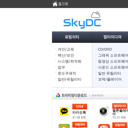
개인/교육
CD/DVD
백신/보안
그래픽 소프트웨
시스템/최적화
동영상 소프트웨
업무
사운드 소프트웨
윈도우패치
일반 유틸리티
일반/유틸리티
코덱/플레이어
멜론플레
카카오톡
어
41.98 MB
19.31 MB