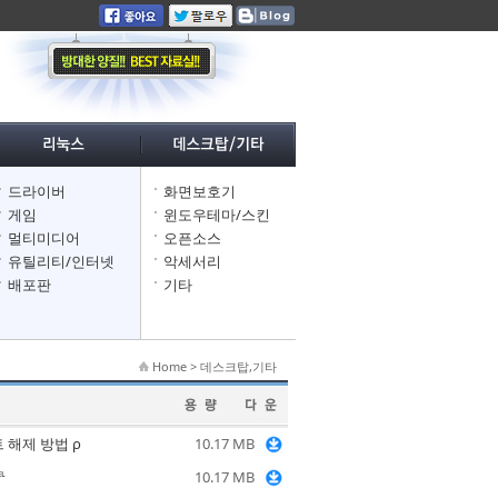
드라이버
화면보호기
게임
윈도우테마/스킨
멀티미디어
오픈소스
유틸리티/인터넷
악세서리
배포판
기타
Home > 데스크탑,기타
 해제 방법 ρ
10.17 MB
℡
10.17 MB