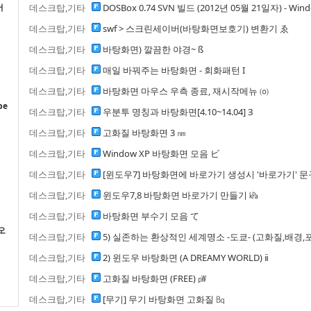
어
데스크탑,기타
DOSBox 0.74 SVN 빌드 (2012년 05월 21일자) - Wind
데스크탑,기타
swf > 스크린세이버(바탕화면보호기) 변환기 ゑ
데스크탑,기타
바탕화면) 깔끔한 야경~ ß
데스크탑,기타
매일 바꿔주는 바탕화면 - 회화패턴 Ι
이
데스크탑,기타
바탕화면 마우스 우측 종료, 재시작메뉴 ㈇
pe
데스크탑,기타
우분투 명칭과 바탕화면[4.10~14.04] З
데스크탑,기타
고화질 바탕화면 3 ㎚
데스크탑,기타
Window XP 바탕화면 모음 ビ
데스크탑,기타
[윈도우7] 바탕화면에 바로가기 생성시 '바로가기' 문
데스크탑,기타
윈도우7,8 바탕화면 바로가기 만들기 ㎪
데스크탑,기타
바탕화면 부수기 모음 て
오
데스크탑,기타
5) 실존하는 환상적인 세계명소 -도쿄- (고화질,배경,포
데스크탑,기타
2) 윈도우 바탕화면 (A DREAMY WORLD) ⅱ
데스크탑,기타
고화질 바탕화면 (FREE) ㎺
데스크탑,기타
[무기] 무기 바탕화면 고화질 ㏃