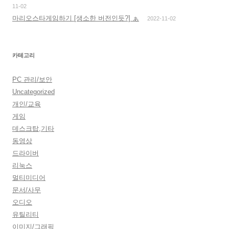
11-02
마리오스타게임하기 [생소한 버전인듯?] ぁ
2022-11-02
카테고리
PC 관리/보안
Uncategorized
개인/교육
게임
데스크탑,기타
동영상
드라이버
리눅스
멀티미디어
문서/사무
오디오
유틸리티
이미지/그래픽