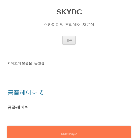
SKYDC
스카이디씨 프리웨어 자료실
컨
메뉴
텐
츠
로
건
너
카테고리 보관물:
동영상
뛰
기
곰플레이어 ξ
곰플레이어