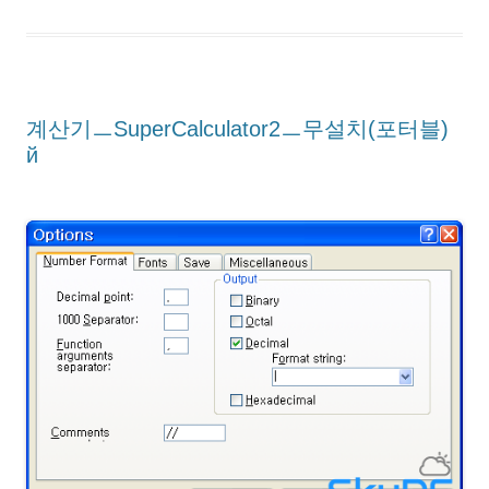
계산기ㅡSuperCalculator2ㅡ무설치(포터블)
й