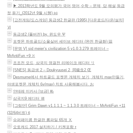
▶ 2013학년도 9월 모의평가 국어,영어,수학 – 문제, 답,해설,등급
컷,듣기_(2012년 9월 시행) ㈓
[고전게임/도스게임] 동급생2 한글판 (1995) [다운로드/다운/설치]
Ⅵ
동급생2 (풀버전) by. 윈도우 Ψ
포켓몬 하트골드/소울실버 세이브 에디터 (완전 한글화) Щ
[문명 V] sid meier’s civilization 5 v1.0.3.279 트레이너 –
MrAntiFun +9 ※
조조전 모드, 삼국지 영걸전 리메이크 에디터 リ
[SNES] 동급생 2 – Doukyuusei 2, 同級生2 Œ
Desmume에서 하트골드 포켓몬 개체치 보기, 개체치 max만들기,
야생포켓몬 개체치 6v(max) 치트 사용해봅시다. お
얀데레 미카사 [브금] ㏝
삼국지9 에디터 Ⅶ
[그림던] Grim Dawn v1.1.1.1 ~ 1.1.3.0 트레이너 – MrAntiFun +11
(32/64비트) б
슈퍼패미콤 한글판 롬파일 65개 Ⅹ
오토캐드 2017 설치하기 / 키젠포함 τ