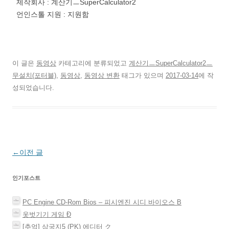
제작회사 : 계산기ㅡSuperCalculator2
언인스톨 지원 : 지원함
이 글은
동영상
카테고리에 분류되었고
계산기ㅡSuperCalculator2ㅡ
무설치(포터블)
,
동영상
,
동영상 변환
태그가 있으며
2017-03-14
에 작
성되었습니다.
글
←
이전 글
네
인기포스트
비
게
PC Engine CD-Rom Bios – 피시엔진 시디 바이오스 Β
이
옷벗기기 게임 Ð
션
[추억] 삼국지5 (PK) 에디터 ク