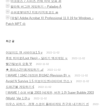
마크로스 7 시리즈 전체 자막 모음 ㏈
팔라독 버그판 게임하기 – Paladog Å
슈퍼로봇대전J 치트키/치트코드 æ
[유틸] Adobe Acrobat XI Professional 11.0.19 for Windows –
Patch MPT ㉳
최근 글
어보이드 앤 서바이브1.5 ν
2022-11-02
루트 히어로(Loot Hero) – 달리기 액션게임 ャ
2022-11-02
빨간털보의 모험 Ψ
2022-11-02
◈ 원피스2인용게임하기 ㎕
2022-11-02
[ MAME ] 1942 (개정판 B)1942 (Revision B) ャ
2022-11-02
Avoid N Survive 1.5 어보이드엔서바이버 안스 χ
2022-11-02
드래곤볼 게임하기 €
2022-11-02
[ MAME ] 슈퍼 버블 2003 (세계판, 버전 1.0) Super Bubble 2003
(World, Ver 1.0) υ
2022-11-02
마우스 피하기 , 경쟁 스코어 플래쉬게임 친구와 내기하기 ガ
2022-