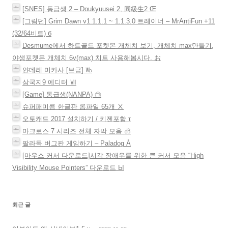
[SNES] 동급생 2 – Doukyuusei 2, 同級生2 Œ
[그림던] Grim Dawn v1.1.1.1 ~ 1.1.3.0 트레이너 – MrAntiFun +11
(32/64비트) б
Desmume에서 하트골드 포켓몬 개체치 보기, 개체치 max만들기,
야생포켓몬 개체치 6v(max) 치트 사용해봅시다. お
얀데레 미카사 [브금] ㏝
삼국지9 에디터 Ⅶ
[Game] 동급생(NANPA) ㉠
슈퍼패미콤 한글판 롬파일 65개 Ⅹ
오토캐드 2017 설치하기 / 키젠포함 τ
마크로스 7 시리즈 전체 자막 모음 ㏈
팔라독 버그판 게임하기 – Paladog Å
[마우스 커서 다운로드]시각 장애우를 위한 큰 커서 모음 “High
Visibility Mouse Pointers” 다운로드 Ы
최근 글