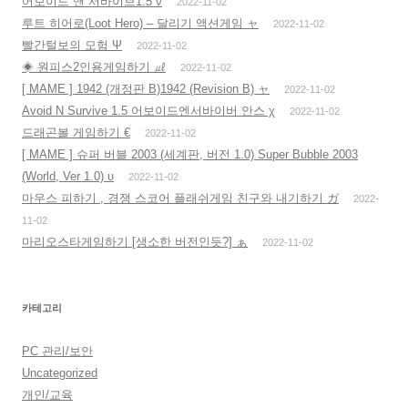
어보이드 앤 서바이브1.5 ν
2022-11-02
루트 히어로(Loot Hero) – 달리기 액션게임 ャ
2022-11-02
빨간털보의 모험 Ψ
2022-11-02
◈ 원피스2인용게임하기 ㎕
2022-11-02
[ MAME ] 1942 (개정판 B)1942 (Revision B) ャ
2022-11-02
Avoid N Survive 1.5 어보이드엔서바이버 안스 χ
2022-11-02
드래곤볼 게임하기 €
2022-11-02
[ MAME ] 슈퍼 버블 2003 (세계판, 버전 1.0) Super Bubble 2003
(World, Ver 1.0) υ
2022-11-02
마우스 피하기 , 경쟁 스코어 플래쉬게임 친구와 내기하기 ガ
2022-
11-02
마리오스타게임하기 [생소한 버전인듯?] ぁ
2022-11-02
카테고리
PC 관리/보안
Uncategorized
개인/교육