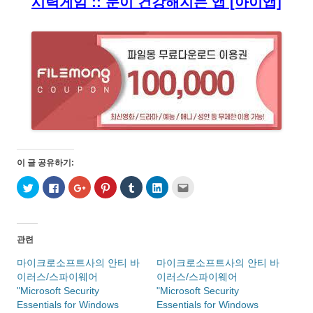
시력게임 :: 눈이 건강해지는 앱 [아이앱]
이 글 공유하기:
트
페
구
P
T
L
친
위
이
글
i
u
i
구
터
스
+
n
m
n
에
로
북
1
t
b
k
게
공
에
에
e
l
e
전
유
공
서
r
r
d
자
하
유
공
e
로
I
우
관련
기
하
유
s
공
n
편
(
려
하
t
유
으
으
새
면
려
에
하
로
로
마이크로소프트사의 안티 바
마이크로소프트사의 안티 바
창
클
면
서
기
공
보
이러스/스파이웨어
에
릭
클
공
(
이러스/스파이웨어
유
내
서
하
릭
유
새
하
기
"Microsoft Security
"Microsoft Security
열
세
하
하
창
기
(
림
요
세
려
에
(
새
Essentials for Windows
Essentials for Windows
)
.
요
면
서
새
창