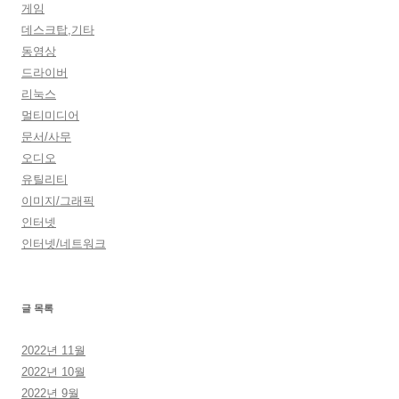
게임
데스크탑,기타
동영상
드라이버
리눅스
멀티미디어
문서/사무
오디오
유틸리티
이미지/그래픽
인터넷
인터넷/네트워크
글 목록
2022년 11월
2022년 10월
2022년 9월