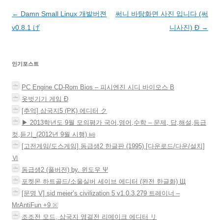
글
←
Damn Small Linux 개발버젼
써니 바탕화면 사진 입니다 (써
네
v0.8.1 げ
니사진) Ð
→
비
게
인기포스트
이
션
PC Engine CD-Rom Bios – 피시엔진 시디 바이오스 Β
옷벗기기 게임 Ð
[추억] 삼국지5 (PK) 에디터 ク
▶ 2013학년도 9월 모의평가 국어,영어,수학 – 문제, 답,해설,등급
컷,듣기_(2012년 9월 시행) ㈓
[고전게임/도스게임] 동급생2 한글판 (1995) [다운로드/다운/설치]
Ⅵ
동급생2 (풀버전) by. 윈도우 Ψ
포켓몬 하트골드/소울실버 세이브 에디터 (완전 한글화) Щ
[문명 V] sid meier’s civilization 5 v1.0.3.279 트레이너 –
MrAntiFun +9 ※
조조전 모드, 삼국지 영걸전 리메이크 에디터 リ