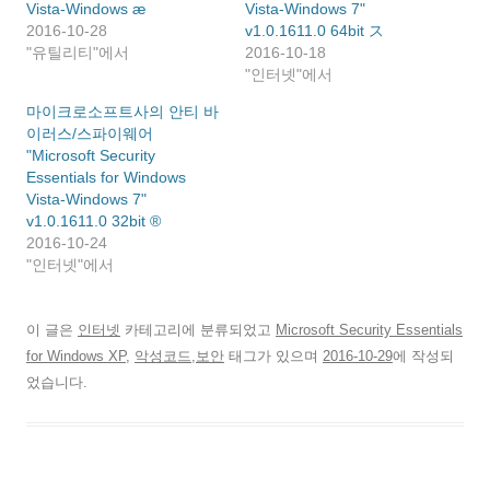
Vista-Windows æ
(
(
클
열
Vista-Windows 7"
창
에
새
새
릭
림
에
서
2016-10-28
v1.0.1611.0 64bit ス
창
창
하
)
서
열
에
에
세
열
림
"유틸리티"에서
2016-10-18
서
서
요
림
)
열
열
(
"인터넷"에서
)
림
림
새
)
)
창
마이크로소프트사의 안티 바
에
서
이러스/스파이웨어
열
림
"Microsoft Security
)
Essentials for Windows
Vista-Windows 7"
v1.0.1611.0 32bit ®
2016-10-24
"인터넷"에서
이 글은
인터넷
카테고리에 분류되었고
Microsoft Security Essentials
for Windows XP
,
악성코드,보안
태그가 있으며
2016-10-29
에 작성되
었습니다.