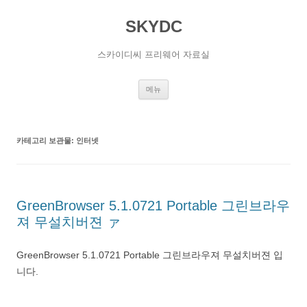
SKYDC
스카이디씨 프리웨어 자료실
컨
메뉴
텐
츠
로
건
너
카테고리 보관물:
인터넷
뛰
기
GreenBrowser 5.1.0721 Portable 그린브라우
져 무설치버젼 ァ
GreenBrowser 5.1.0721 Portable 그린브라우져 무설치버젼 입
니다.