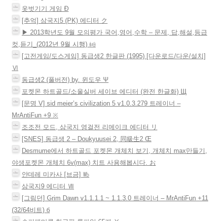
이
옷벗기기 게임 Ð
션
[추억] 삼국지5 (PK) 에디터 ク
▶ 2013학년도 9월 모의평가 국어,영어,수학 – 문제, 답,해설,등급
컷,듣기_(2012년 9월 시행) ㈓
[고전게임/도스게임] 동급생2 한글판 (1995) [다운로드/다운/설치]
Ⅵ
동급생2 (풀버전) by. 윈도우 Ψ
포켓몬 하트골드/소울실버 세이브 에디터 (완전 한글화) Щ
[문명 V] sid meier’s civilization 5 v1.0.3.279 트레이너 –
MrAntiFun +9 ※
조조전 모드, 삼국지 영걸전 리메이크 에디터 リ
[SNES] 동급생 2 – Doukyuusei 2, 同級生2 Œ
Desmume에서 하트골드 포켓몬 개체치 보기, 개체치 max만들기,
야생포켓몬 개체치 6v(max) 치트 사용해봅시다. お
얀데레 미카사 [브금] ㏝
삼국지9 에디터 Ⅶ
[그림던] Grim Dawn v1.1.1.1 ~ 1.1.3.0 트레이너 – MrAntiFun +11
(32/64비트) б