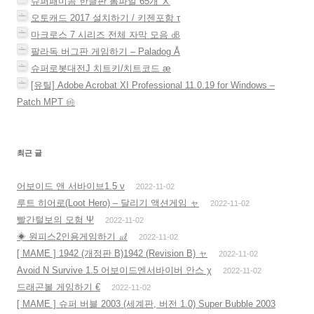
슈퍼패미콤 한글판 롬파일 65개 Ⅹ
오토캐드 2017 설치하기 / 키젠포함 τ
마크로스 7 시리즈 전체 자막 모음 ㏈
팔라독 버그판 게임하기 – Paladog Å
슈퍼로봇대전J 치트키/치트코드 æ
[유틸] Adobe Acrobat XI Professional 11.0.19 for Windows –
Patch MPT ㉳
최근 글
어보이드 앤 서바이브1.5 ν
2022-11-02
루트 히어로(Loot Hero) – 달리기 액션게임 ャ
2022-11-02
빨간털보의 모험 Ψ
2022-11-02
◈ 원피스2인용게임하기 ㎕
2022-11-02
[ MAME ] 1942 (개정판 B)1942 (Revision B) ャ
2022-11-02
Avoid N Survive 1.5 어보이드엔서바이버 안스 χ
2022-11-02
드래곤볼 게임하기 €
2022-11-02
[ MAME ] 슈퍼 버블 2003 (세계판, 버전 1.0) Super Bubble 2003