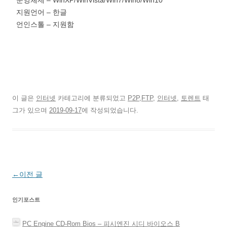
지원언어 – 한글
언인스톨 – 지원함
이 글은
인터넷
카테고리에 분류되었고
P2P,FTP
,
인터넷
,
토렌트
태
그가 있으며
2019-09-17
에 작성되었습니다.
글
←
이전 글
네
인기포스트
비
게
PC Engine CD-Rom Bios – 피시엔진 시디 바이오스 Β