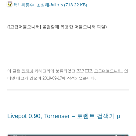
헉!_뒤통수_조심해-full.zip (713.22 KB)
([고급더블모니터] 몰컴할때 유용한 더블모니터 파일)
이 글은
인터넷
카테고리에 분류되었고
P2P,FTP
,
고급더블모니터
,
인
터넷
태그가 있으며
2019-09-17
에 작성되었습니다.
Livepot 0.90, Torrenser – 토렌트 검색기 μ