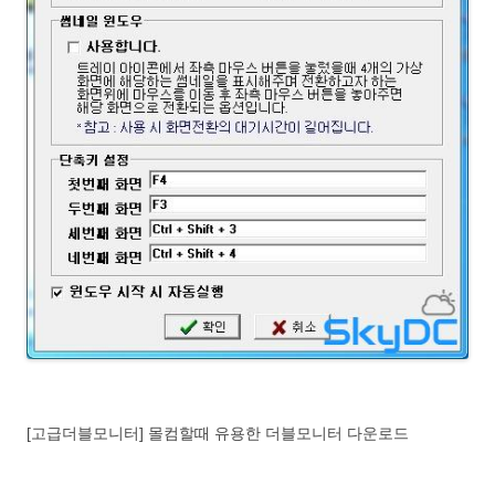
[고급더블모니터] 몰컴할때 유용한 더블모니터 다운로드