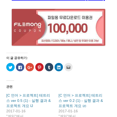
이 글 공유하기:
트
페
구
P
T
L
친
위
이
글
i
u
i
구
터
스
+
n
m
n
에
로
북
1
t
b
k
게
공
에
에
e
l
e
전
유
공
서
r
r
d
자
하
유
공
e
로
I
우
관련
기
하
유
s
공
n
편
(
려
하
t
유
으
으
새
면
려
에
하
로
로
[C 언어 > 프로젝트] 테트리
[C 언어 > 프로젝트] 테트리
창
클
면
서
기
공
보
스 ver 0.5 (1) - 실행 결과 &
에
릭
클
공
(
스 ver 0.2 (1) - 실행 결과 &
유
내
서
하
릭
유
새
하
기
프로젝트 개요 Ĳ
프로젝트 개요 ㈃
열
세
하
하
창
기
(
림
요
세
려
에
(
새
2017-01-16
2017-01-16
)
.
요
면
서
새
창
"게임"에서
(
(
클
열
"게임"에서
창
에