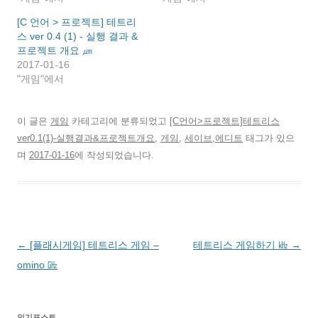
새
새
릭
림
에
서
창
창
하
)
서
열
[C 언어 > 프로젝트] 테트리
에
에
세
열
림
서
서
요
림
)
스 ver 0.4 (1) - 실행 결과 &
열
열
(
)
림
림
새
프로젝트 개요 ㎛
)
)
창
2017-01-16
에
서
"게임"에서
열
림
)
이 글은
게임
카테고리에 분류되었고
[C언어>프로젝트]테트리스
ver0.1(1)-실행결과&프로젝트개요
,
게임
,
세이브,에디트
태그가 있으
며
2017-01-16
에 작성되었습니다.
글
←
[플래시게임] 테트리스 게임 –
테트리스 게임하기 ㎑
→
네
omino ㎓
비
게
인기포스트