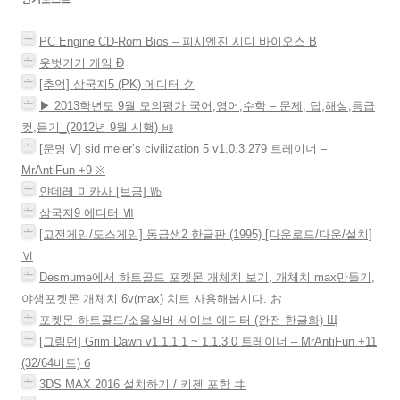
이
션
PC Engine CD-Rom Bios – 피시엔진 시디 바이오스 Β
옷벗기기 게임 Ð
[추억] 삼국지5 (PK) 에디터 ク
▶ 2013학년도 9월 모의평가 국어,영어,수학 – 문제, 답,해설,등급
컷,듣기_(2012년 9월 시행) ㈓
[문명 V] sid meier’s civilization 5 v1.0.3.279 트레이너 –
MrAntiFun +9 ※
얀데레 미카사 [브금] ㏝
삼국지9 에디터 Ⅶ
[고전게임/도스게임] 동급생2 한글판 (1995) [다운로드/다운/설치]
Ⅵ
Desmume에서 하트골드 포켓몬 개체치 보기, 개체치 max만들기,
야생포켓몬 개체치 6v(max) 치트 사용해봅시다. お
포켓몬 하트골드/소울실버 세이브 에디터 (완전 한글화) Щ
[그림던] Grim Dawn v1.1.1.1 ~ 1.1.3.0 트레이너 – MrAntiFun +11
(32/64비트) б
3DS MAX 2016 설치하기 / 키젠 포함 ヰ