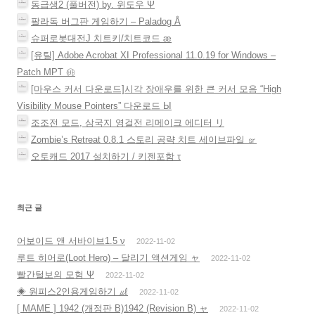
동급생2 (풀버전) by. 윈도우 Ψ
팔라독 버그판 게임하기 – Paladog Å
슈퍼로봇대전J 치트키/치트코드 æ
[유틸] Adobe Acrobat XI Professional 11.0.19 for Windows –
Patch MPT ㉳
[마우스 커서 다운로드]시각 장애우를 위한 큰 커서 모음 “High
Visibility Mouse Pointers” 다운로드 Ы
조조전 모드, 삼국지 영걸전 리메이크 에디터 リ
Zombie’s Retreat 0.8.1 스토리 공략 치트 세이브파일 ㏛
오토캐드 2017 설치하기 / 키젠포함 τ
최근 글
어보이드 앤 서바이브1.5 ν
2022-11-02
루트 히어로(Loot Hero) – 달리기 액션게임 ャ
2022-11-02
빨간털보의 모험 Ψ
2022-11-02
◈ 원피스2인용게임하기 ㎕
2022-11-02
[ MAME ] 1942 (개정판 B)1942 (Revision B) ャ
2022-11-02