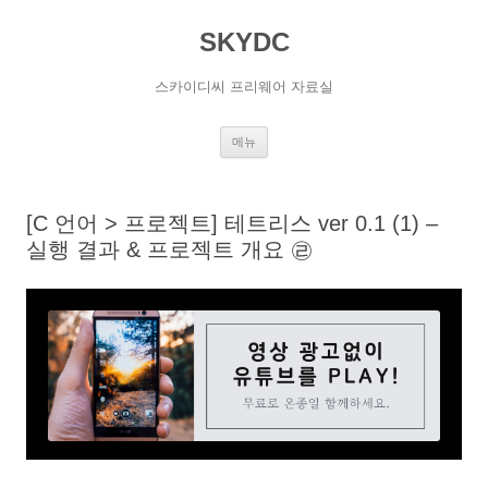
SKYDC
스카이디씨 프리웨어 자료실
컨
메뉴
텐
츠
로
건
너
[C 언어 > 프로젝트] 테트리스 ver 0.1 (1) –
뛰
기
실행 결과 & 프로젝트 개요 ㉣