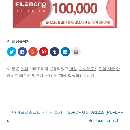
이 글 공유하기:
트
페
구
P
T
L
친
위
이
글
i
u
i
구
터
스
+
n
m
n
에
로
북
1
t
b
k
게
공
에
에
e
l
e
전
유
공
서
r
r
d
자
이 글은
게임
카테고리에 분류되었고
게임
,
디아블로2
,
전략,시뮬,아
하
유
공
e
로
I
우
기
하
유
s
공
n
편
케이드
태그가 있으며
2017-04-20
에 작성되었습니다.
(
려
하
t
유
으
으
새
면
려
에
하
로
로
창
클
면
서
기
공
보
에
릭
클
공
(
유
내
서
하
릭
유
새
하
기
열
세
하
하
창
기
(
림
요
세
려
에
(
새
)
.
요
면
서
새
창
(
(
클
열
창
에
새
새
릭
림
에
서
글
←
마이크로소프트 시디키보기
SoPDF GUI 091215 (PDFLRF
창
창
하
)
서
열
에
에
세
열
림
서
서
요
림
)
네
κ
Replacement) Л
→
열
열
(
)
림
림
새
비