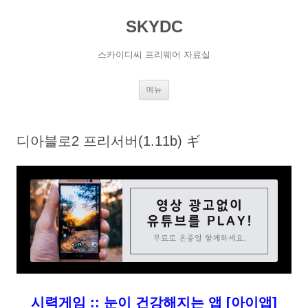
SKYDC
스카이디씨 프리웨어 자료실
컨
메뉴
텐
츠
로
건
너
디아블로2 프리서버(1.11b) ギ
뛰
기
시력게임 :: 눈이 건강해지는 앱 [아이앱]