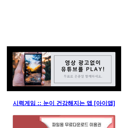
시력게임 :: 눈이 건강해지는 앱 [아이앱]