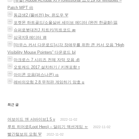
[유틸] Adobe Acrobat XI Professional 11.0.19 for Windows –
Patch MPT ㉳
동급생2 (풀버전) by. 윈도우 Ψ
포켓몬 하트골드/소울실버 세이브 에디터 (완전 한글화) Щ
슈퍼로봇대전J 치트키/치트코드 æ
삼국지9 에디터 Ⅶ
[마우스 커서 다운로드]시각 장애우를 위한 큰 커서 모음 “High
Visibility Mouse Pointers” 다운로드 Ы
마크로스 7 시리즈 전체 자막 모음 ㏈
오토캐드 2017 설치하기 / 키젠포함 τ
아이콘 모음(퍼스나콘) ゅ
레바의모험 2.8 무적판 게임하기 암호 ц
최근 글
어보이드 앤 서바이브1.5 ν
2022-11-02
루트 히어로(Loot Hero) – 달리기 액션게임 ャ
2022-11-02
빨간털보의 모험 Ψ
2022-11-02