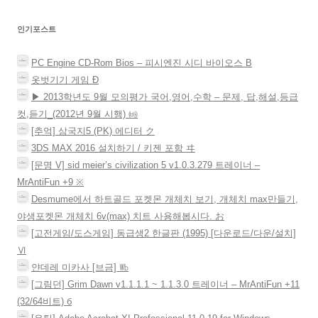
)
)
창
에
게
서
열
인기포스트
림
이
)
션
PC Engine CD-Rom Bios – 피시엔진 시디 바이오스 Β
옷벗기기 게임 Ð
▶ 2013학년도 9월 모의평가 국어,영어,수학 – 문제, 답,해설,등급
컷,듣기_(2012년 9월 시행) ㈓
[추억] 삼국지5 (PK) 에디터 ク
3DS MAX 2016 설치하기 / 키젠 포함 ヰ
[문명 V] sid meier’s civilization 5 v1.0.3.279 트레이너 –
MrAntiFun +9 ※
Desmume에서 하트골드 포켓몬 개체치 보기, 개체치 max만들기,
야생포켓몬 개체치 6v(max) 치트 사용해봅시다. お
[고전게임/도스게임] 동급생2 한글판 (1995) [다운로드/다운/설치]
Ⅵ
얀데레 미카사 [브금] ㏝
[그림던] Grim Dawn v1.1.1.1 ~ 1.1.3.0 트레이너 – MrAntiFun +11
(32/64비트) б