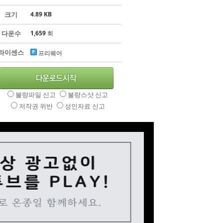
크기
4.89 KB
다운수
1,659
회
라이센스
프리웨어
불량파일 신고
불량스샷 신고
저작권 위반
성인자료 신고