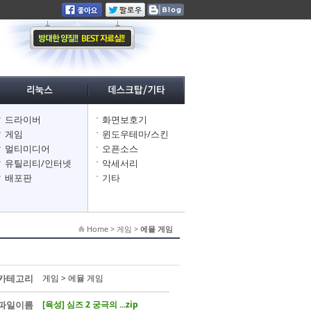
드라이버
화면보호기
게임
윈도우테마/스킨
멀티미디어
오픈소스
유틸리티/인터넷
악세서리
배포판
기타
Home > 게임 >
에뮬 게임
카테고리
게임 > 에뮬 게임
파일이름
[육성] 심즈 2 궁극의 ...zip