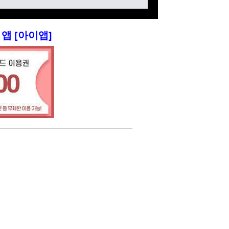
앱 [아이앱]