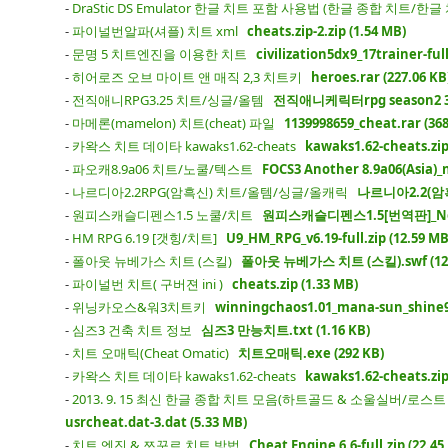
-
DraStic DS Emulator 한글 치트 포함 사용법 (한글 종합 치트/
-
파이널번알파(셔플) 치트 xml
cheats.zip-2.zip (1.54 MB)
-
문명 5 치트엔진을 이용한 치트
civilization5dx9_17trainer-full
-
히어로즈 오브 마이트 앤 매직 2,3 치트키
heroes.rar (227.06 KB
-
전직애니RPG3.25 치트/싱글/올템
전직애니케릭터rpg season2 3.2
-
마메론(mamelon) 치트(cheat) 파일
1139998659_cheat.rar (368
-
카왁스 치트 데이타 kawaks1.62-cheats
kawaks1.62-cheats.zip-
-
파오캐8.9a06 치트/노쿨/텍스트
FOCS3 Another 8.9a06(Asia)_
-
나르디아2.2RPG(암흑신) 치트/올템/싱글/올캐릭
나르니아2.2(암흑신
-
원피스캐슬디펜스1.5 노쿨/치트
원피스캐슬디펜스1.5[번역판]_Nocoo
-
HM RPG 6.19 [갯힝/치트]
U9_HM_RPG_v6.19-full.zip (12.59 MB
-
폴아웃 뉴베가스 치트 (스킬)
폴아웃 뉴베가스 치트 (스킬).swf (129
-
파이널번 치트( 구버젼 ini )
cheats.zip (1.33 MB)
-
위닝카오스&워3치트키
winningchaos1.01_mana-sun_shine987
-
심즈3 건축 치트 정보
심즈3 만능치트.txt (1.16 KB)
-
치트 오매틱(Cheat Omatic)
치트오매틱.exe (292 KB)
-
카왁스 치트 데이타 kawaks1.62-cheats
kawaks1.62-cheats.zip 
-
2013. 9. 15 최신 한글 종합 치트 모음(하트골드 & 소울실버/로스트 
usrcheat.dat-3.dat (5.33 MB)
-
치트 엔진 & 쯔꾸르 치트 방법
Cheat Engine 6.6-full.zip (22.45