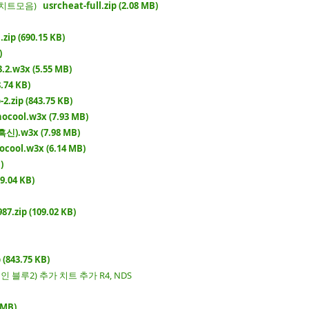
한글 치트모음)
usrcheat-full.zip (2.08 MB)
.zip (690.15 KB)
)
.w3x (5.55 MB)
.74 KB)
2.zip (843.75 KB)
nocool.w3x (7.93 MB)
).w3x (7.98 MB)
l.w3x (6.14 MB)
)
.04 KB)
.zip (109.02 KB)
(843.75 KB)
인 블루2) 추가 치트 추가 R4, NDS
 MB)