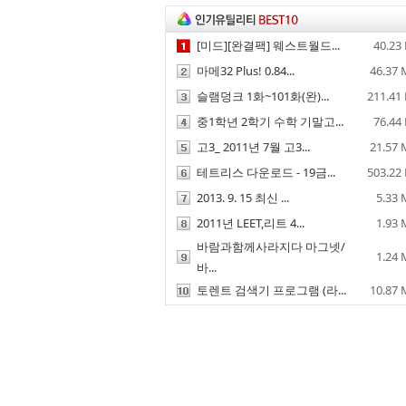
[미드][완결팩] 웨스트월드...
40.23
마메32 Plus! 0.84...
46.37
슬램덩크 1화~101화(완)...
211.41
중1학년 2학기 수학 기말고...
76.44
고3_ 2011년 7월 고3...
21.57
테트리스 다운로드 - 19금...
503.22
2013. 9. 15 최신 ...
5.33
2011년 LEET,리트 4...
1.93
바람과함께사라지다 마그넷/
1.24
바...
토렌트 검색기 프로그램 (라...
10.87