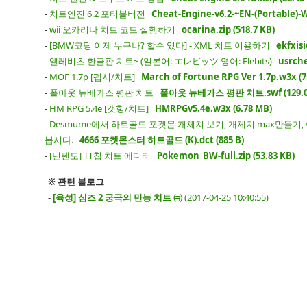
-
치트엔진 6.2 포터블버전
Cheat-Engine-v6.2-~EN-(Portable)-W
-
wii 오카리나 치트 코드 실행하기
ocarina.zip (518.7 KB)
-
[BMW코딩 이제 누구나? 할수 있다] - XML 치트 이용하기
ekfxisi
-
엘레비츠 한글판 치트~ (일본어: エレビッツ 영어: Elebits)
usrche
-
MOF 1.7p [펩시/치트]
March of Fortune RPG Ver 1.7p.w3x (7
-
폴아웃 뉴베가스 평판 치트
폴아웃 뉴베가스 평판 치트.swf (129.0
-
HM RPG 5.4e [갯힝/치트]
HMRPGv5.4e.w3x (6.78 MB)
-
Desmume에서 하트골드 포켓몬 개체치 보기, 개체치 max만들기, 
봅시다.
4666 포켓몬스터 하트골드 (K).dct (885 B)
-
[닌텐도] TT칩 치트 에디터
Pokemon_BW-full.zip (53.83 KB)
※ 관련 블로그
-
[육성] 심즈 2 궁극의 만능 치트 ㈊
(2017-04-25 10:40:55)