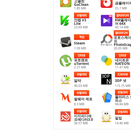
고클린
곰플레이
GoClean
1.85 MB
25.7 MB
안랩 V3
KM플레이
Lite
어 64X
23.69 MB
43.14 MB
포토스케
프
Steam
PhotoSca
1.09 MB
20.05 MB
유토렌트
네이트온
uTorrent
NATEON
2.27 MB
11.47 MB
알약
3DP 넷
40.03 MB
115.75 MB
폴라리스 
멀웨어 제로
피스
8.3 MB
94.84 MB
이지피디에
알집
프에디터3.0
38.57 MB
14.46 MB