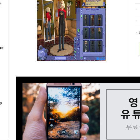
어
이
pe
오