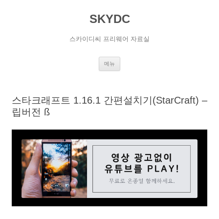
SKYDC
스카이디씨 프리웨어 자료실
컨
메뉴
텐
츠
로
건
너
스타크래프트 1.16.1 간편설치기(StarCraft) –
뛰
기
립버전 ß