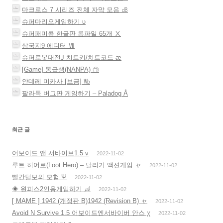
마크로스 7 시리즈 전체 자막 모음 ㏈
슈퍼마리오게임하기 υ
슈퍼패미콤 한글판 롬파일 65개 Ⅹ
삼국지9 에디터 Ⅶ
슈퍼로봇대전J 치트키/치트코드 æ
[Game] 동급생(NANPA) ㉠
얀데레 미카사 [브금] ㏝
팔라독 버그판 게임하기 – Paladog Å
최근 글
어보이드 앤 서바이브1.5 ν
2022-11-02
루트 히어로(Loot Hero) – 달리기 액션게임 ャ
2022-11-02
빨간털보의 모험 Ψ
2022-11-02
◈ 원피스2인용게임하기 ㎕
2022-11-02
[ MAME ] 1942 (개정판 B)1942 (Revision B) ャ
2022-11-02
Avoid N Survive 1.5 어보이드엔서바이버 안스 χ
2022-11-02