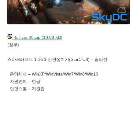
-full.zip-36.zip (10.08 KB)
(첨부)
스타크래프트 1.16.1 간편설치기(StarCraft) – 립버전
운영체제 – WinXP/WinVista/Win7/Win8/Win10
지원언어 – 한글
언인스톨 – 지원함