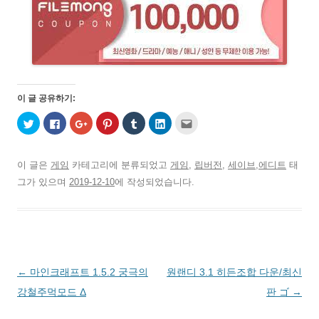
이 글 공유하기:
트
페
구
P
T
L
친
위
이
글
i
u
i
구
터
스
+
n
m
n
에
로
북
1
t
b
k
게
공
에
에
e
l
e
전
유
공
서
r
r
d
자
이 글은
게임
카테고리에 분류되었고
게임
,
립버전
,
세이브,에디트
태
하
유
공
e
로
I
우
기
하
유
s
공
n
편
그가 있으며
2019-12-10
에 작성되었습니다.
(
려
하
t
유
으
으
새
면
려
에
하
로
로
창
클
면
서
기
공
보
에
릭
클
공
(
유
내
서
하
릭
유
새
하
기
열
세
하
하
창
기
(
림
요
세
려
에
(
새
)
.
요
면
서
새
창
(
(
클
열
창
에
새
새
릭
림
에
서
글
←
마인크래프트 1.5.2 궁극의
원랜디 3.1 히든조합 다운/최신
창
창
하
)
서
열
에
에
세
열
림
서
서
요
림
)
네
강철주먹모드 Δ
판 ゴ
→
열
열
(
)
림
림
새
비
)
)
창