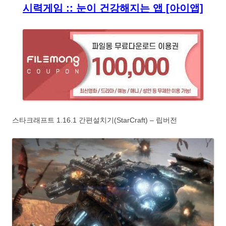
시력게임 :: 눈이 건강해지는 앱 [아이앱]
스타크래프트 1.16.1 간편설치기(StarCraft) – 립버전