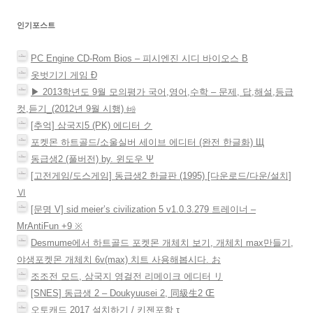
에
게
서
열
인기포스트
림
이
)
션
PC Engine CD-Rom Bios – 피시엔진 시디 바이오스 Β
옷벗기기 게임 Ð
▶ 2013학년도 9월 모의평가 국어,영어,수학 – 문제, 답,해설,등급
컷,듣기_(2012년 9월 시행) ㈓
[추억] 삼국지5 (PK) 에디터 ク
포켓몬 하트골드/소울실버 세이브 에디터 (완전 한글화) Щ
동급생2 (풀버전) by. 윈도우 Ψ
[고전게임/도스게임] 동급생2 한글판 (1995) [다운로드/다운/설치]
Ⅵ
[문명 V] sid meier’s civilization 5 v1.0.3.279 트레이너 –
MrAntiFun +9 ※
Desmume에서 하트골드 포켓몬 개체치 보기, 개체치 max만들기,
야생포켓몬 개체치 6v(max) 치트 사용해봅시다. お
조조전 모드, 삼국지 영걸전 리메이크 에디터 リ
[SNES] 동급생 2 – Doukyuusei 2, 同級生2 Œ
오토캐드 2017 설치하기 / 키젠포함 τ