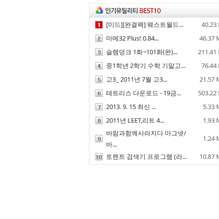
[미드][완결팩] 웨스트월드...
40.23
마메32 Plus! 0.84...
46.37
슬램덩크 1화~101화(완)...
211.41
중1학년 2학기 수학 기말고...
76.44
고3_ 2011년 7월 고3...
21.57
테트리스 다운로드 - 19금...
503.22
2013. 9. 15 최신 ...
5.33
2011년 LEET,리트 4...
1.93
바람과함께사라지다 마그넷/
1.24
바...
토렌트 검색기 프로그램 (라...
10.87