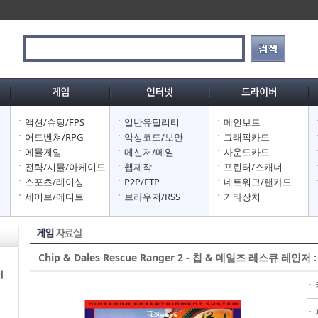
액션/슈팅/FPS
일반유틸리티
메인보드
어
어드벤쳐/RPG
악성코드/보안
그래픽카드
어
에뮬게임
메신저/메일
사운드카드
어
전략/시뮬/아케이드
웹제작
프린터/스캐너
스포츠/레이싱
P2P/FTP
네트워크/랜카드
세이브/에디트
브라우저/RSS
기타장치
Chip & Dales Rescue Ranger 2 - 칩 & 데일즈 레스큐 레인저
이