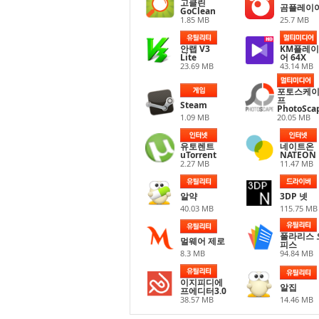
고클린
곰플레이
GoClean
1.85 MB
25.7 MB
안랩 V3
KM플레이
Lite
어 64X
23.69 MB
43.14 MB
포토스케
프
Steam
PhotoSca
1.09 MB
20.05 MB
유토렌트
네이트온
uTorrent
NATEON
2.27 MB
11.47 MB
알약
3DP 넷
40.03 MB
115.75 MB
폴라리스 
멀웨어 제로
피스
8.3 MB
94.84 MB
이지피디에
알집
프에디터3.0
38.57 MB
14.46 MB