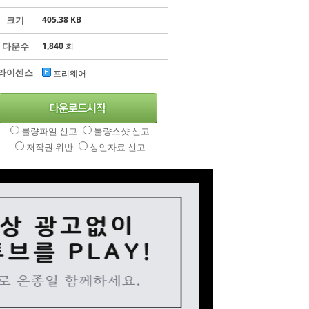
크기
405.38 KB
다운수
1,840
회
라이센스
프리웨어
불량파일 신고
불량스샷 신고
저작권 위반
성인자료 신고