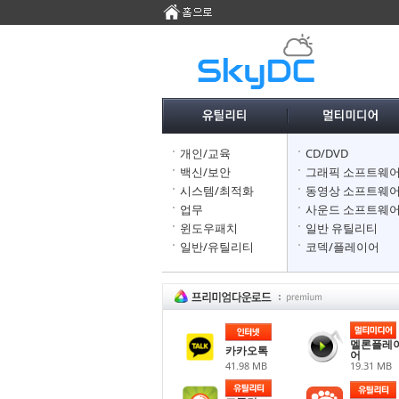
개인/교육
CD/DVD
백신/보안
그래픽 소프트웨
시스템/최적화
동영상 소프트웨
업무
사운드 소프트웨
윈도우패치
일반 유틸리티
일반/유틸리티
코덱/플레이어
멜론플레
카카오톡
어
41.98 MB
19.31 MB