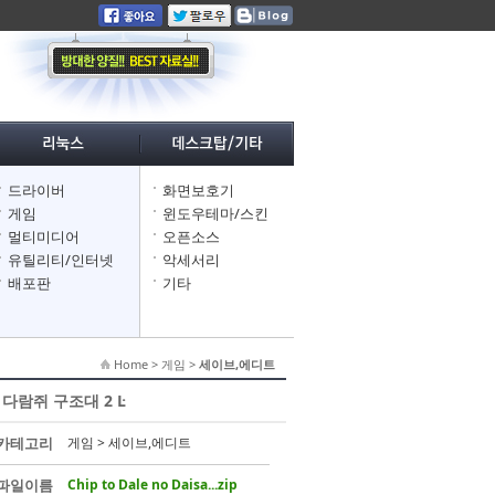
드라이버
화면보호기
게임
윈도우테마/스킨
멀티미디어
오픈소스
유틸리티/인터넷
악세서리
배포판
기타
Home > 게임 >
세이브,에디트
 : 다람쥐 구조대 2 Ŀ
카테고리
게임 > 세이브,에디트
파일이름
Chip to Dale no Daisa...zip