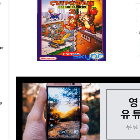
어
이
pe
오