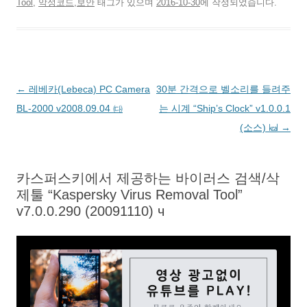
Tool
,
악성코드,보안
태그가 있으며
2016-10-30
에 작성되었습니다.
글
←
레베카(Lebeca) PC Camera
30분 간격으로 벨소리를 들려주
네
BL-2000 v2008.09.04 ㈐
는 시계 “Ship’s Clock” v1.0.0.1
비
(소스) ㎉
→
게
이
카스퍼스키에서 제공하는 바이러스 검색/삭
션
제툴 “Kaspersky Virus Removal Tool”
v7.0.0.290 (20091110) ч