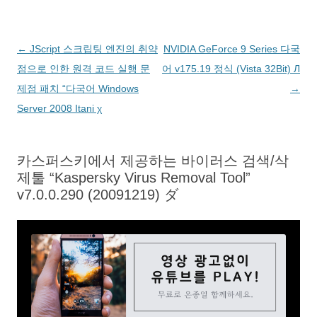
서
하
릭
유
새
하
기
열
세
하
하
창
기
(
림
요
세
려
에
(
새
)
.
요
면
서
새
창
(
(
클
열
창
에
새
새
릭
림
에
서
글
←
JScript 스크립팅 엔진의 취약
NVIDIA GeForce 9 Series 다국
창
창
하
)
서
열
에
에
세
열
림
서
서
요
림
)
네
점으로 인한 원격 코드 실행 문
어 v175.19 정식 (Vista 32Bit) Л
열
열
(
)
림
림
새
비
제점 패치 “다국어 Windows
→
)
)
창
에
게
Server 2008 Itani χ
서
열
림
이
)
션
카스퍼스키에서 제공하는 바이러스 검색/삭
제툴 “Kaspersky Virus Removal Tool”
v7.0.0.290 (20091219) ダ