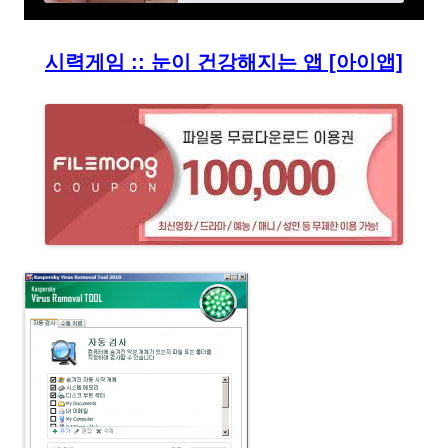
시력게임 :: 눈이 건강해지는 앱 [아이앱]