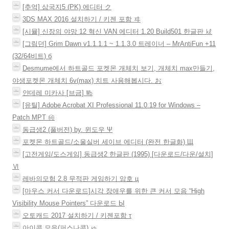
[추억] 삼국지5 (PK) 에디터 ク
3DS MAX 2016 설치하기 / 키젠 포함 ヰ
[시뮬] 신장의 야망 12 혁신 VAN 에디터 1.20 Build501 한글판 ㎘
[그림던] Grim Dawn v1.1.1.1 ~ 1.1.3.0 트레이너 – MrAntiFun +11
(32/64비트) б
Desmume에서 하트골드 포켓몬 개체치 보기, 개체치 max만들기,
야생포켓몬 개체치 6v(max) 치트 사용해봅시다. お
얀데레 미카사 [브금] ㏝
[유틸] Adobe Acrobat XI Professional 11.0.19 for Windows –
Patch MPT ㉳
동급생2 (풀버전) by. 윈도우 Ψ
포켓몬 하트골드/소울실버 세이브 에디터 (완전 한글화) Щ
[고전게임/도스게임] 동급생2 한글판 (1995) [다운로드/다운/설치]
Ⅵ
레바의모험 2.8 무적판 게임하기 암호 ц
[마우스 커서 다운로드]시각 장애우를 위한 큰 커서 모음 “High
Visibility Mouse Pointers” 다운로드 Ы
오토캐드 2017 설치하기 / 키젠포함 τ
아이콘 모음(퍼스나콘) ゅ