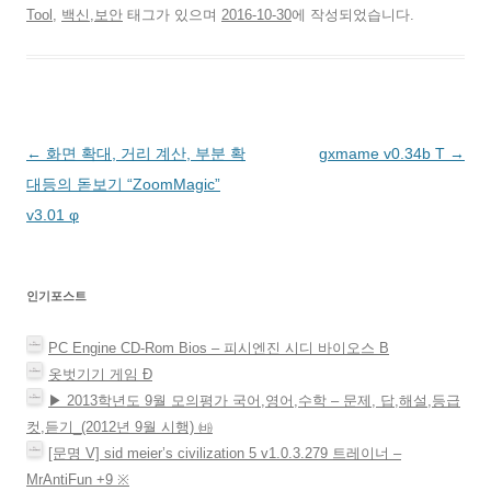
기
하
유
s
공
n
편
Tool
,
백신,보안
태그가 있으며
2016-10-30
에 작성되었습니다.
(
려
하
t
유
으
으
새
면
려
에
하
로
로
창
클
면
서
기
공
보
에
릭
클
공
(
유
내
서
하
릭
유
새
하
기
열
세
하
하
창
기
(
림
요
세
려
에
(
새
)
.
요
면
서
새
창
(
(
클
열
창
에
새
새
릭
림
에
서
글
←
화면 확대, 거리 계산, 부분 확
gxmame v0.34b Τ
→
창
창
하
)
서
열
에
에
세
열
림
서
서
요
림
)
네
대등의 돋보기 “ZoomMagic”
열
열
(
)
림
림
새
비
v3.01 φ
)
)
창
에
게
서
열
림
이
)
인기포스트
션
PC Engine CD-Rom Bios – 피시엔진 시디 바이오스 Β
옷벗기기 게임 Ð
▶ 2013학년도 9월 모의평가 국어,영어,수학 – 문제, 답,해설,등급
컷,듣기_(2012년 9월 시행) ㈓
[문명 V] sid meier’s civilization 5 v1.0.3.279 트레이너 –
MrAntiFun +9 ※