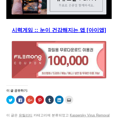
시력게임 :: 눈이 건강해지는 앱 [아이앱]
이 글 공유하기:
트
페
구
P
T
L
친
위
이
글
i
u
i
구
터
스
+
n
m
n
에
로
북
1
t
b
k
게
공
에
에
e
l
e
전
유
공
서
r
r
d
자
이 글은
유틸리티
카테고리에 분류되었고
Kaspersky Virus Removal
하
유
공
e
로
I
우