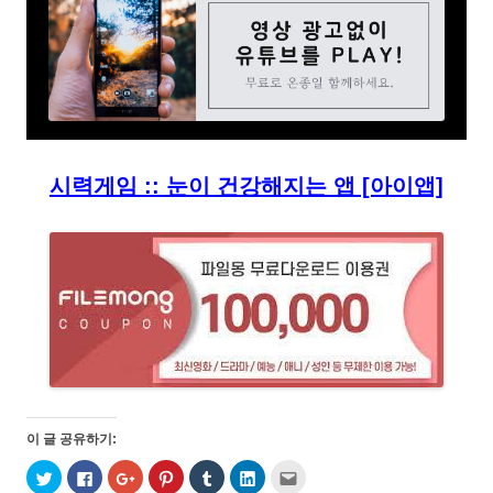
시력게임 :: 눈이 건강해지는 앱 [아이앱]
이 글 공유하기:
트
페
구
P
T
L
친
위
이
글
i
u
i
구