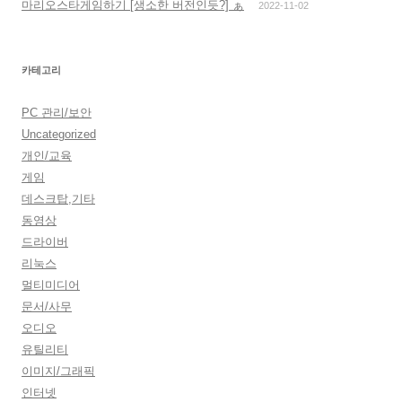
마리오스타게임하기 [생소한 버전인듯?] ぁ
2022-11-02
카테고리
PC 관리/보안
Uncategorized
개인/교육
게임
데스크탑,기타
동영상
드라이버
리눅스
멀티미디어
문서/사무
오디오
유틸리티
이미지/그래픽
인터넷