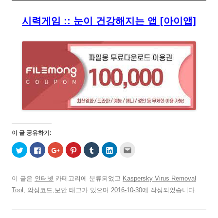
시력게임 :: 눈이 건강해지는 앱 [아이앱]
이 글 공유하기:
트
페
구
P
T
L
친
위
이
글
i
u
i
구
터
스
+
n
m
n
에
로
북
1
t
b
k
게
공
에
에
e
l
e
전
유
공
서
r
r
d
자
이 글은
인터넷
카테고리에 분류되었고
Kaspersky Virus Removal
하
유
공
e
로
I
우
기
하
유
s
공
n
편
Tool
,
악성코드,보안
태그가 있으며
2016-10-30
에 작성되었습니다.
(
려
하
t
유
으
으
새
면
려
에
하
로
로
창
클
면
서
기
공
보
에
릭
클
공
(
유
내