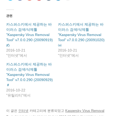
터
스
+
n
m
n
에
로
북
1
t
b
k
게
공
에
에
e
l
e
전
유
공
서
r
r
d
자
하
유
공
e
로
I
우
관련
기
하
유
s
공
n
편
(
려
하
t
유
으
으
새
면
려
에
하
로
로
카스퍼스키에서 제공하는 바
카스퍼스키에서 제공하는 바
창
클
면
서
기
공
보
이러스 검색/삭제툴
에
릭
클
공
(
이러스 검색/삭제툴
유
내
서
하
릭
유
새
하
기
"Kaspersky Virus Removal
"Kaspersky Virus Removal
열
세
하
하
창
기
(
림
요
세
려
에
(
새
Tool" v7.0.0.290 (20090919)
Tool" v7.0.0.290 (20091020)
)
.
요
면
서
새
창
め
(
(
클
열
㈅
창
에
새
새
릭
림
에
서
2016-10-21
2016-10-21
창
창
하
)
서
열
에
에
세
열
림
"인터넷"에서
"인터넷"에서
서
서
요
림
)
열
열
(
)
림
림
새
카스퍼스키에서 제공하는 바
)
)
창
이러스 검색/삭제툴
에
서
"Kaspersky Virus Removal
열
림
Tool" v7.0.0.290 (20090929)
)
＃
2016-10-22
"유틸리티"에서
이 글은
인터넷
카테고리에 분류되었고
Kaspersky Virus Removal