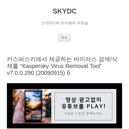
SKYDC
스카이디씨 프리웨어 자료실
컨
메뉴
텐
츠
로
건
너
카스퍼스키에서 제공하는 바이러스 검색/삭
뛰
기
제툴 “Kaspersky Virus Removal Tool”
v7.0.0.290 (20090915) б