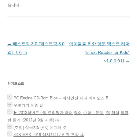
(
려
하
t
유
으
으
새
면
려
에
하
로
로
습니다.
창
클
면
서
기
공
보
에
릭
클
공
(
유
내
서
하
릭
유
새
하
기
열
세
하
하
창
기
(
림
요
세
려
에
(
새
)
.
요
면
서
새
창
(
(
클
열
창
에
새
새
릭
림
에
서
창
창
하
)
서
열
에
에
세
열
림
글
←
패스트핑 3.0 (패스트핑 3.0
아이들을 위한 영문 텍스트 리더
서
서
요
림
)
열
열
(
)
림
림
새
네
입니다) ㎙
“eText Reader for Kids”
)
)
창
에
비
v1.0.0.0 Ц
→
서
열
게
림
)
이
인기포스트
션
PC Engine CD-Rom Bios – 피시엔진 시디 바이오스 Β
옷벗기기 게임 Ð
▶ 2013학년도 9월 모의평가 국어,영어,수학 – 문제, 답,해설,등급
컷,듣기_(2012년 9월 시행) ㈓
[추억] 삼국지5 (PK) 에디터 ク
3DS MAX 2016 설치하기 / 키젠 포함 ヰ