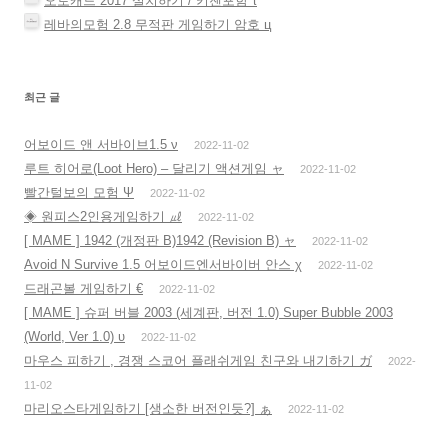
오토캐드 2017 설치하기 / 키젠포함 τ
레바의모험 2.8 무적판 게임하기 암호 ц
최근 글
어보이드 앤 서바이브1.5 ν
2022-11-02
루트 히어로(Loot Hero) – 달리기 액션게임 ャ
2022-11-02
빨간털보의 모험 Ψ
2022-11-02
◈ 원피스2인용게임하기 ㎕
2022-11-02
[ MAME ] 1942 (개정판 B)1942 (Revision B) ャ
2022-11-02
Avoid N Survive 1.5 어보이드엔서바이버 안스 χ
2022-11-02
드래곤볼 게임하기 €
2022-11-02
[ MAME ] 슈퍼 버블 2003 (세계판, 버전 1.0) Super Bubble 2003
(World, Ver 1.0) υ
2022-11-02
마우스 피하기 , 경쟁 스코어 플래쉬게임 친구와 내기하기 ガ
2022-
11-02
마리오스타게임하기 [생소한 버전인듯?] ぁ
2022-11-02