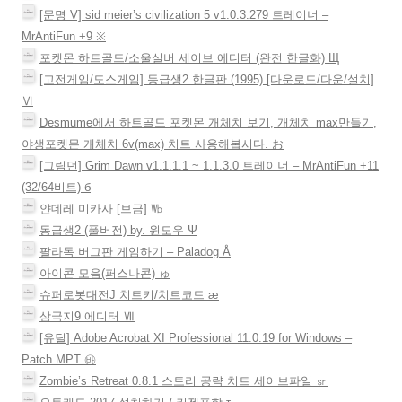
[문명 V] sid meier’s civilization 5 v1.0.3.279 트레이너 –
MrAntiFun +9 ※
포켓몬 하트골드/소울실버 세이브 에디터 (완전 한글화) Щ
[고전게임/도스게임] 동급생2 한글판 (1995) [다운로드/다운/설치]
Ⅵ
Desmume에서 하트골드 포켓몬 개체치 보기, 개체치 max만들기,
야생포켓몬 개체치 6v(max) 치트 사용해봅시다. お
[그림던] Grim Dawn v1.1.1.1 ~ 1.1.3.0 트레이너 – MrAntiFun +11
(32/64비트) б
얀데레 미카사 [브금] ㏝
동급생2 (풀버전) by. 윈도우 Ψ
팔라독 버그판 게임하기 – Paladog Å
아이콘 모음(퍼스나콘) ゅ
슈퍼로봇대전J 치트키/치트코드 æ
삼국지9 에디터 Ⅶ
[유틸] Adobe Acrobat XI Professional 11.0.19 for Windows –
Patch MPT ㉳
Zombie’s Retreat 0.8.1 스토리 공략 치트 세이브파일 ㏛