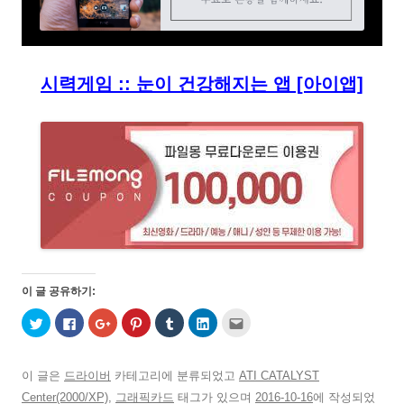
시력게임 :: 눈이 건강해지는 앱 [아이앱]
이 글 공유하기:
트
페
구
P
T
L
친
위
이
글
i
u
i
구
터
스
+
n
m
n
에
로
북
1
t
b
k
게
공
에
에
e
l
e
전
유
공
서
r
r
d
자
이 글은
드라이버
카테고리에 분류되었고
ATI CATALYST
하
유
공
e
로
I
우
기
하
유
s
공
n
편
Center(2000/XP)
,
그래픽카드
태그가 있으며
2016-10-16
에 작성되었