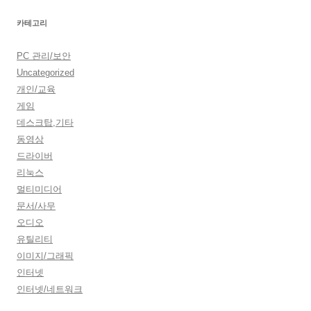
카테고리
PC 관리/보안
Uncategorized
개인/교육
게임
데스크탑,기타
동영상
드라이버
리눅스
멀티미디어
문서/사무
오디오
유틸리티
이미지/그래픽
인터넷
인터넷/네트워크