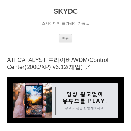
SKYDC
스카이디씨 프리웨어 자료실
컨
메뉴
텐
츠
로
건
너
ATI CATALYST 드라이버/WDM/Control
뛰
기
Center(2000/XP) v6.12(재업) ア