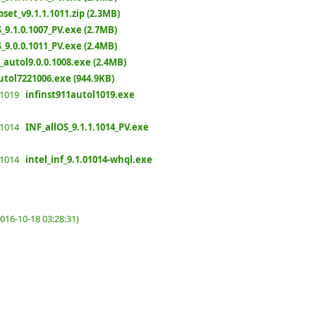
pset_v9.1.1.1011.zip (2.3MB)
_9.1.0.1007_PV.exe (2.7MB)
_9.0.0.1011_PV.exe (2.4MB)
t_autol9.0.0.1008.exe (2.4MB)
utol7221006.exe (944.9KB)
1.1019
infinst911autol1019.exe
1.1014
INF_allOS_9.1.1.1014_PV.exe
0.1014
intel_inf_9.1.01014-whql.exe
016-10-18 03:28:31)