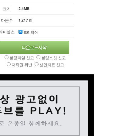
크기
2.4MB
다운수
1,217
회
라이센스
프리웨어
불량파일 신고
불량스샷 신고
저작권 위반
성인자료 신고