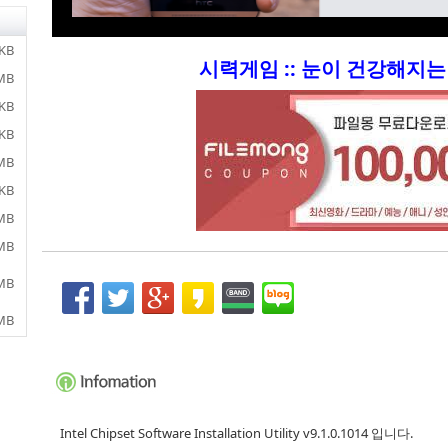
 KB
시력게임 :: 눈이 건강해지는 
 MB
 KB
 KB
 MB
 KB
 MB
 MB
 MB
 MB
Intel Chipset Software Installation Utility v9.1.0.1014 입니다.