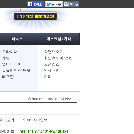
드라이버
화면보호기
게임
윈도우테마/스킨
멀티미디어
오픈소스
유틸리티/인터넷
악세서리
배포판
기타
Home > 드라이버 >
메인보드
카테고리
드라이버 > 메인보드
파일이름
intel_inf_9.1.01014-whql.exe