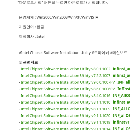
"다운로드시작" 버튼을 누르면 다운로드가 시작됩니다.
운영체제 : Win2000/Win2003/WinXP/WinVISTA
지원언어 : 한글
제작회사 : Intel
#Intel Chipset Software Installation Utility #드라이버 #메인보드
※ 관련자료
-
Intel Chipset Software Installation Utility v8.0.1.1002
infinst_a
-
Intel Chipset Software Installation Utility v7.2.2.1007
infinst_a
-
Intel Chipset Software Installation Utility v9.0.0.1007PV
INF_al
-
Intel Chipset Software Installation Utility v8.6.0.1006PV
InfIns
-
Intel Chipset Software Installation Utility v8.4.0.1016
INF_AllOS
-
Intel Chipset Software Installation Utility v8.1.1.1010
infinst_a
-
Intel Chipset Software Installation Utility v8.1.1.1009
INF_ALLOS
-
Intel Chipset Software Installation Utility v9.1.1.1020
INF_allOS
-
Intel Chipset Software Installation Utility v9.1.1.1019
infinst9
-
Intel Chipset Software Installation Utility v9.1.1.1014
INF_allOS