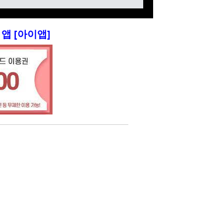
앱 [아이앱]