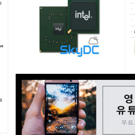
어
이
pe
오