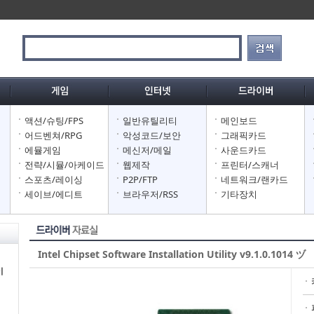
액션/슈팅/FPS
일반유틸리티
메인보드
어
어드벤쳐/RPG
악성코드/보안
그래픽카드
어
에뮬게임
메신저/메일
사운드카드
어
전략/시뮬/아케이드
웹제작
프린터/스캐너
스포츠/레이싱
P2P/FTP
네트워크/랜카드
세이브/에디트
브라우저/RSS
기타장치
Intel Chipset Software Installation Utility v9.1.0.1014 ヅ
이