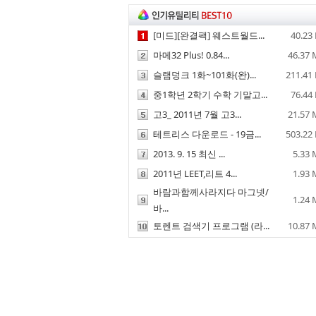
[미드][완결팩] 웨스트월드...
40.23
마메32 Plus! 0.84...
46.37
슬램덩크 1화~101화(완)...
211.41
중1학년 2학기 수학 기말고...
76.44
고3_ 2011년 7월 고3...
21.57
테트리스 다운로드 - 19금...
503.22
2013. 9. 15 최신 ...
5.33
2011년 LEET,리트 4...
1.93
바람과함께사라지다 마그넷/
1.24
바...
토렌트 검색기 프로그램 (라...
10.87