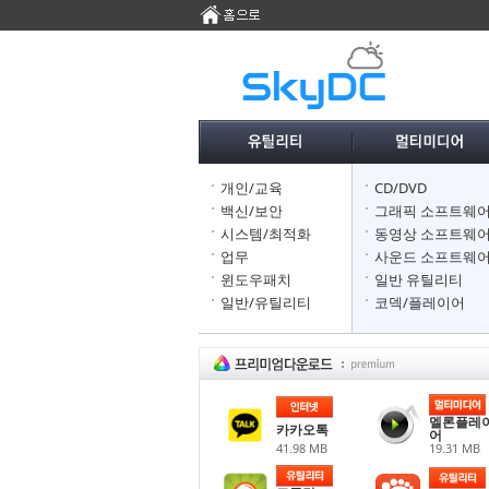
개인/교육
CD/DVD
백신/보안
그래픽 소프트웨
시스템/최적화
동영상 소프트웨
업무
사운드 소프트웨
윈도우패치
일반 유틸리티
일반/유틸리티
코덱/플레이어
멜론플레
카카오톡
어
41.98 MB
19.31 MB