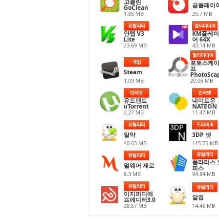
고클린
곰플레이
GoClean
1.85 MB
25.7 MB
안랩 V3
KM플레이
Lite
어 64X
23.69 MB
43.14 MB
포토스케
프
Steam
PhotoSca
1.09 MB
20.05 MB
유토렌트
네이트온
uTorrent
NATEON
2.27 MB
11.47 MB
알약
3DP 넷
40.03 MB
115.75 MB
폴라리스 
멀웨어 제로
피스
8.3 MB
94.84 MB
이지피디에
알집
프에디터3.0
38.57 MB
14.46 MB