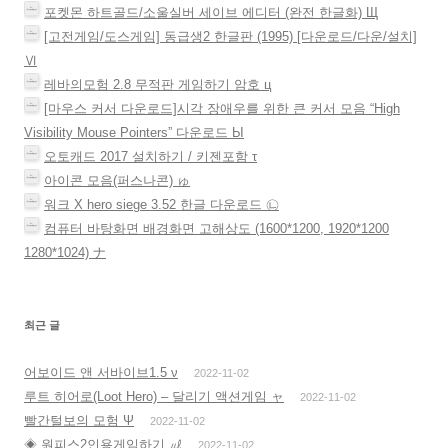
포켓몬 하트골드/소울실버 세이브 에디터 (완전 한글화) Щ
[고전게임/도스게임] 동급생2 한글판 (1995) [다운로드/다운/설치]
Ⅵ
레바의모험 2.8 무적판 게임하기 암호 ц
[마우스 커서 다운로드]시각 장애우를 위한 큰 커서 모음 “High
Visibility Mouse Pointers” 다운로드 Ы
오토캐드 2017 설치하기 / 키젠포함 τ
아이콘 모음(퍼스나콘) ゅ
워크 X hero siege 3.52 한글 다운로드 ㉡
컴퓨터 바탕화면 배경화면 고해상도 (1600*1200, 1920*1200
1280*1024) ナ
최근 글
어보이드 앤 서바이브1.5 ν
2022-11-02
루트 히어로(Loot Hero) – 달리기 액션게임 ャ
2022-11-02
빨간털보의 모험 Ψ
2022-11-02
◈ 원피스2인용게임하기 ㎕
2022-11-02