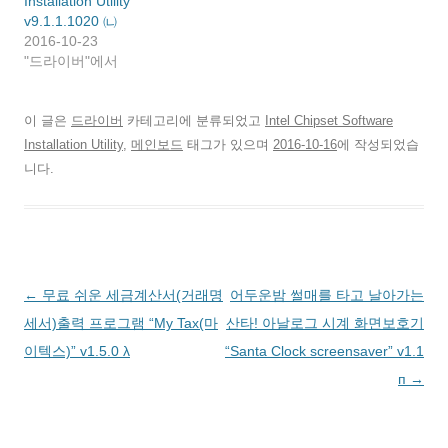
Installation Utility
열
열
(
)
림
림
새
v9.1.1.1020 ㈁
)
)
창
2016-10-23
에
서
"드라이버"에서
열
림
)
이 글은
드라이버
카테고리에 분류되었고
Intel Chipset Software
Installation Utility
,
메인보드
태그가 있으며
2016-10-16
에 작성되었습
니다.
글
←
무료 쉬운 세금계산서(거래명
어두운밤 썰매를 타고 날아가는
네
세서)출력 프로그램 “My Tax(마
산타! 아날로그 시계 화면보호기
비
이텍스)” v1.5.0 λ
“Santa Clock screensaver” v1.1
게
п
→
이
션