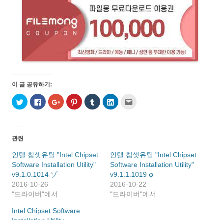
이 글 공유하기:
트
페
구
P
T
L
친
위
이
글
i
u
i
구
터
스
+
n
m
n
에
로
북
1
t
b
k
게
공
에
에
e
l
e
전
유
공
서
r
r
d
자
하
유
공
e
로
I
우
관련
기
하
유
s
공
n
편
(
려
하
t
유
으
으
새
면
려
에
하
로
로
인텔 칩셋유틸 "Intel Chipset
인텔 칩셋유틸 "Intel Chipset
창
클
면
서
기
공
보
Software Installation Utility"
에
릭
클
공
(
Software Installation Utility"
유
내
서
하
릭
유
새
하
기
v9.1.0.1014 ゾ
v9.1.1.1019 φ
열
세
하
하
창
기
(
림
요
세
려
에
(
새
2016-10-26
2016-10-22
)
.
요
면
서
새
창
"드라이버"에서
(
(
클
열
"드라이버"에서
창
에
새
새
릭
림
에
서
창
창
하
)
서
열
Intel Chipset Software
에
에
세
열
림
서
서
요
림
)