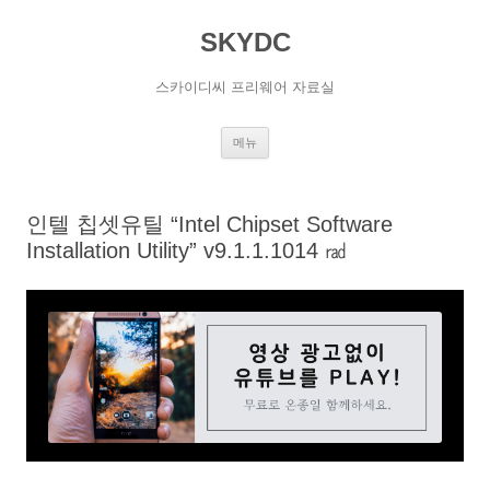
SKYDC
스카이디씨 프리웨어 자료실
컨
메뉴
텐
츠
로
건
너
인텔 칩셋유틸 “Intel Chipset Software
뛰
기
Installation Utility” v9.1.1.1014 ㎭