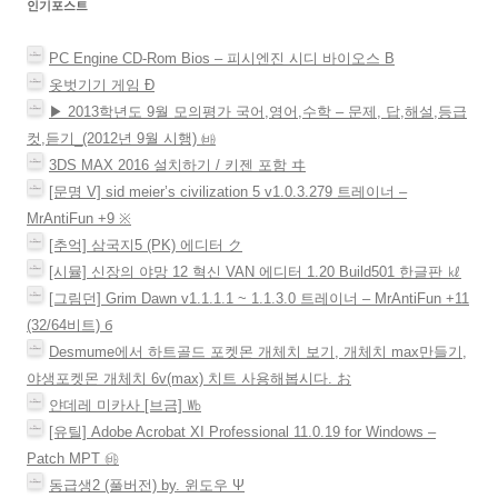
인기포스트
PC Engine CD-Rom Bios – 피시엔진 시디 바이오스 Β
옷벗기기 게임 Ð
▶ 2013학년도 9월 모의평가 국어,영어,수학 – 문제, 답,해설,등급
컷,듣기_(2012년 9월 시행) ㈓
3DS MAX 2016 설치하기 / 키젠 포함 ヰ
[문명 V] sid meier’s civilization 5 v1.0.3.279 트레이너 –
MrAntiFun +9 ※
[추억] 삼국지5 (PK) 에디터 ク
[시뮬] 신장의 야망 12 혁신 VAN 에디터 1.20 Build501 한글판 ㎘
[그림던] Grim Dawn v1.1.1.1 ~ 1.1.3.0 트레이너 – MrAntiFun +11
(32/64비트) б
Desmume에서 하트골드 포켓몬 개체치 보기, 개체치 max만들기,
야생포켓몬 개체치 6v(max) 치트 사용해봅시다. お
얀데레 미카사 [브금] ㏝
[유틸] Adobe Acrobat XI Professional 11.0.19 for Windows –
Patch MPT ㉳
동급생2 (풀버전) by. 윈도우 Ψ